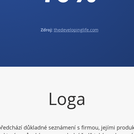
Zdroj:
thedevelopinglife.com
Loga
ředchází důkladné seznámení s firmou, jejími produkt