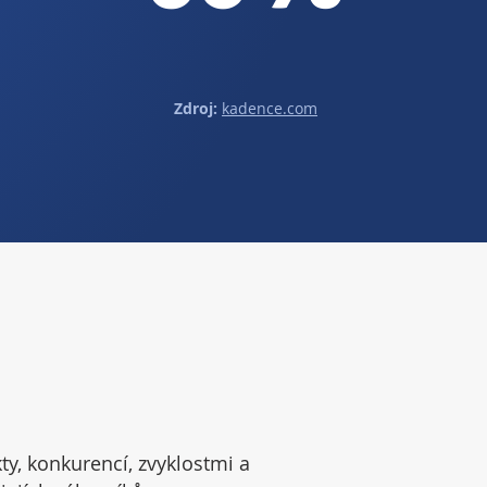
Zdroj:
kadence.com
y, konkurencí, zvyklostmi a