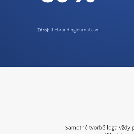
Zdroj:
thebrandingjournal.com
Samotné tvorbě loga vždy p