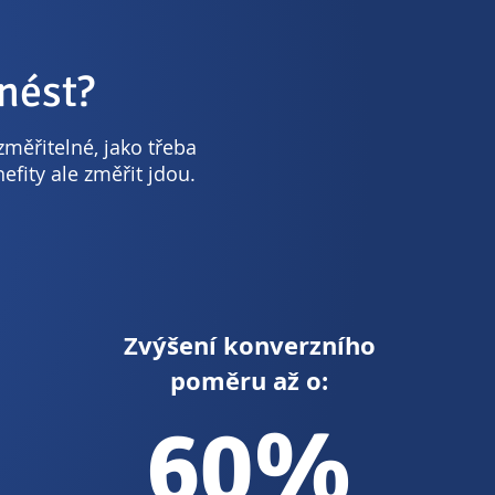
nést?
změřitelné, jako třeba
fity ale změřit jdou.
Zvýšení konverzního
poměru až o:
60%