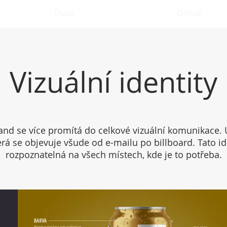
Úvod
Portfolio
O mně
Vizuální identity
and se více promítá do celkové vizuální komunikace. Už
erá se objevuje všude od e-mailu po billboard. Tato iden
rozpoznatelná na všech místech, kde je to potřeba.