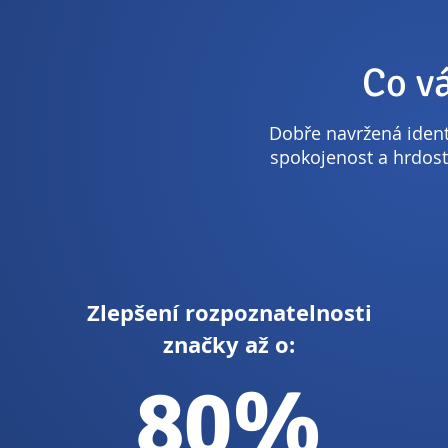
Co v
Dobře navržená identi
spokojenost a hrdost
Zlepšení rozpoznatelnosti
značky až o:
80%